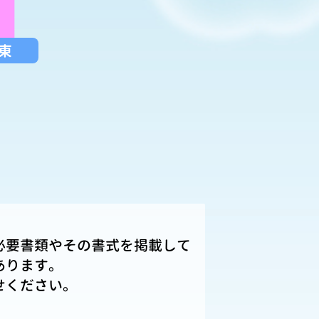
東
必要書類やその書式を掲載して
あります。
せください。