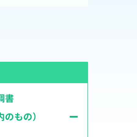
調書
内のもの）