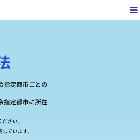
法
令指定都市ごとの
令指定都市に所在
ください。
載しています。