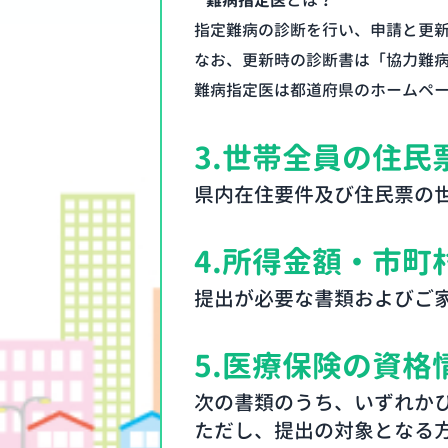
難病指定医
とは？
指定難病の診断を行い、申請と更
なお、更新時の診断書は「協力難
難病指定医は都道府県のホームペ
3.
世帯全員の住民
県内在住要件及び住民票の
4.
所得金額・市町
提出が必要な書類およびご
5.
医療保険の資格
次の書類のうち、いずれか
ただし、提出の対象となる