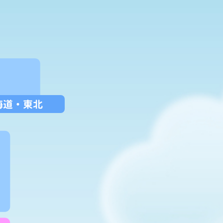
海道
・
東北