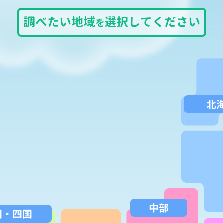
調べたい
地域
選択して
ください
を
北
中部
国
・
四国