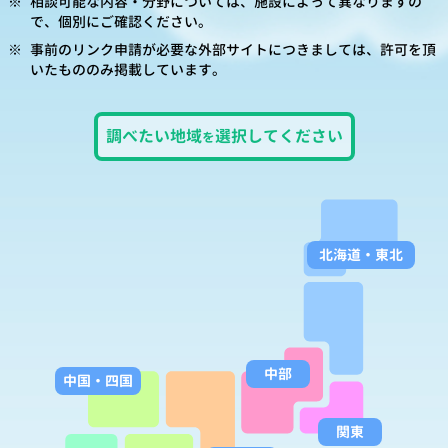
※
相談可能な内容・分野については、施設によって異なりますの
で、個別にご確認ください。
※
事前のリンク申請が必要な外部サイトにつきましては、許可を頂
いたもののみ掲載しています。
調べたい
地域
選択して
ください
を
北海道
・
東北
中部
中国
・
四国
関東