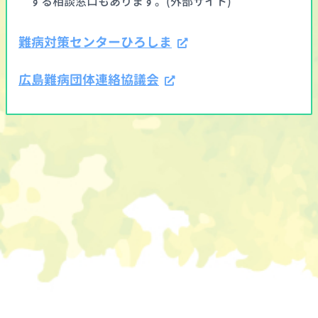
する相談窓口もあります。(外部サイト)
難病対策センターひろしま
広島難病団体連絡協議会
ホーム
｜
推奨環境
｜
サイトマップ
｜
利用規約
｜